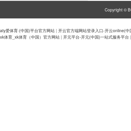
Copyright ©
aty爱体育·(中国)平台官方网站
|
开云官方端网站登录入口-开云online(中
xk体育_xk体育（中国）官方网站
|
开元平台-开元(中国)一站式服务平台