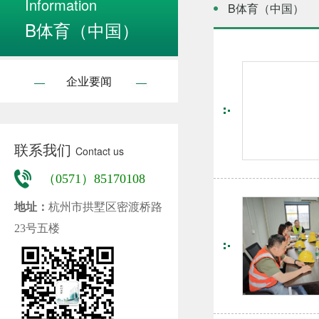
Information
B体育（中国）
B体育（中国）
企业要闻
联系我们
Contact us
（0571）85170108
地址：
杭州市拱墅区密渡桥路
23号五楼