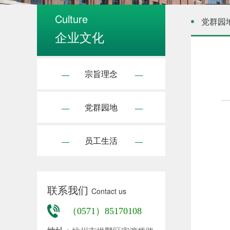
Culture
党群园
企业文化
宗旨理念
党群园地
员工生活
联系我们
Contact us
（0571）85170108