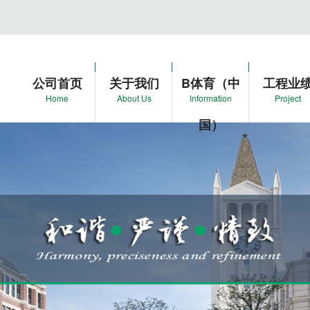
公司首页
关于我们
B体育（中
工程业
Home
About Us
Information
Project
国）