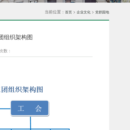
当前位置：
>
>
首页
企业文化
党群园地
团组织架构图
览次数：