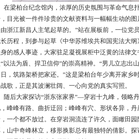
在梁柏台纪念馆内，浓厚的历史氛围与革命气息
步，目光被一件件珍贵的文献资料与一幅幅生动的图
是由浙江新昌人主笔起草的。”站在展板前，一位党
成长历程，到参与起草《中华苏维埃共和国宪法大纲
献身的感人事迹，大家驻足凝视展柜中泛黄的法律文
人“以法为盾、捍卫信仰”的崇高精神。“男儿立志出
同日，筑路架桥把家还。”这是梁柏台年少离开家乡
的战歌，正是其波澜壮阔、一心向党的真实写照。
随后大家探访
“浙东张家界”—穿岩十九峰，领略
觅，峰峰有路、曲折迂回；峰峰有穴、形状各异，丹
景，一个都不放过。在穿岩洞流连了许久，面瞰田园
耳，山中奇峰林立，移形换影总有最独特的倩影。探