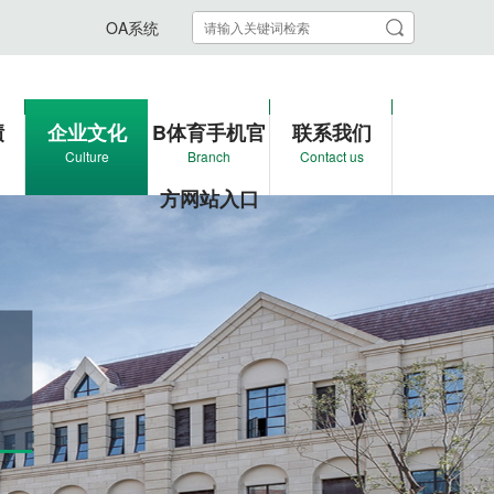
OA系统
绩
企业文化
B体育手机官
联系我们
Culture
Branch
Contact us
方网站入口