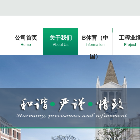
公司首页
关于我们
B体育（中
工程业
Home
About Us
Information
Project
国）