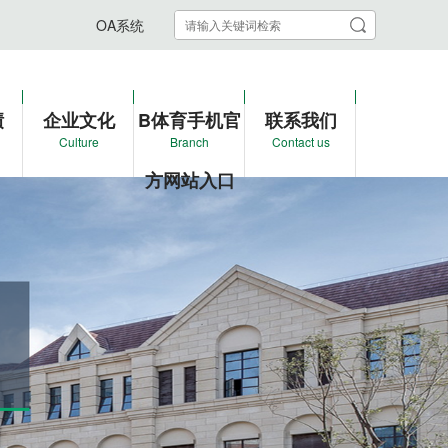
OA系统
绩
企业文化
B体育手机官
联系我们
Culture
Branch
Contact us
方网站入口