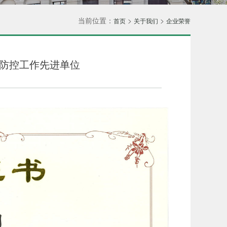
当前位置：
>
>
首页
关于我们
企业荣誉
情防控工作先进单位