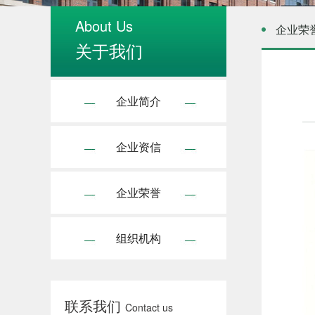
About Us
企业荣
关于我们
企业简介
企业资信
企业荣誉
组织机构
联系我们
Contact us